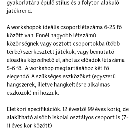
gyakorlatára épülő stílus és a folyton alakuló
játékrend.
A workshopok ideális csoportlétszáma 6-25 fő
között van. Ennél nagyobb létszámú
közönségnek vagy osztott csoportokba (több
térbe) szerkesztett játékok, vagy bemutató
előadás képzelhető el, ahol az előadók létszáma
5-6 fő. A workshop megtartásához két fő
elegendő. A szükséges eszközöket (egyszerű
hangszerek, illetve hangkeltésre alkalmas
eszközök) mi hozzuk.
Életkori specifikációk: 12 évestől 99 éves korig, de
alakítható alsóbb iskolai osztályos csoport is (7-
11 éves kor között)