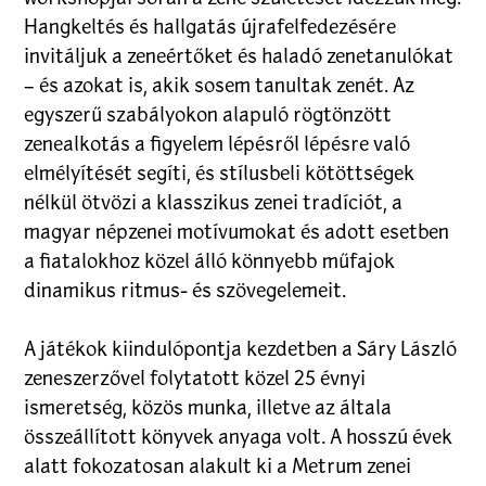
Hangkeltés és hallgatás újrafelfedezésére
invitáljuk a zeneértőket és haladó zenetanulókat
– és azokat is, akik sosem tanultak zenét. Az
egyszerű szabályokon alapuló rögtönzött
zenealkotás a figyelem lépésről lépésre való
elmélyítését segíti, és stílusbeli kötöttségek
nélkül ötvözi a klasszikus zenei tradíciót, a
magyar népzenei motívumokat és adott esetben
a fiatalokhoz közel álló könnyebb műfajok
dinamikus ritmus- és szövegelemeit.
A játékok kiindulópontja kezdetben a Sáry László
zeneszerzővel folytatott közel 25 évnyi
ismeretség, közös munka, illetve az általa
összeállított könyvek anyaga volt. A hosszú évek
alatt fokozatosan alakult ki a Metrum zenei