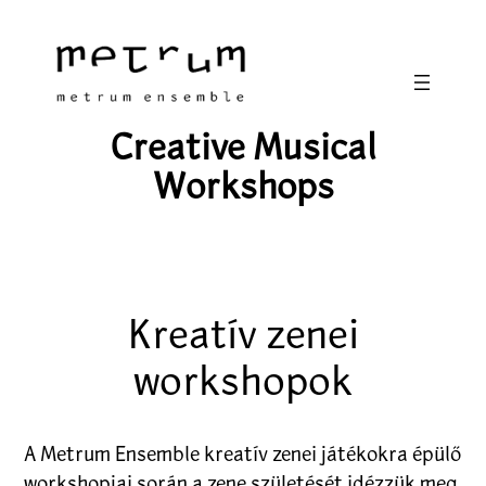
Skip
to
content
Creative Musical
Workshops
Kreatív zenei
workshopok
A Metrum Ensemble kreatív zenei játékokra épülő
workshopjai során a zene születését idézzük meg.