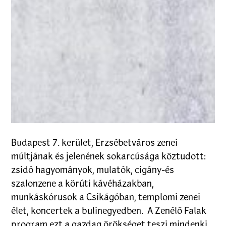
Budapest 7. kerület, Erzsébetváros zenei
múltjának és jelenének sokarcúsága köztudott:
zsidó hagyományok, mulatók, cigány-és
szalonzene a körúti kávéházakban,
munkáskórusok a Csikágóban, templomi zenei
élet, koncertek a bulinegyedben. A Zenélő Falak
program ezt a gazdag örökséget teszi mindenki