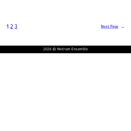
1
2
3
Next Page
→
2026 © Metrum Ensemble