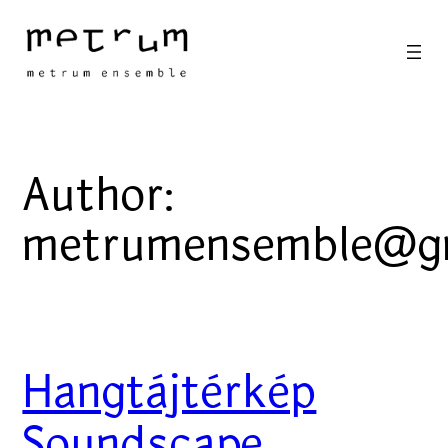
Skip
to
content
Author:
metrumensemble@g
Hangtájtérkép